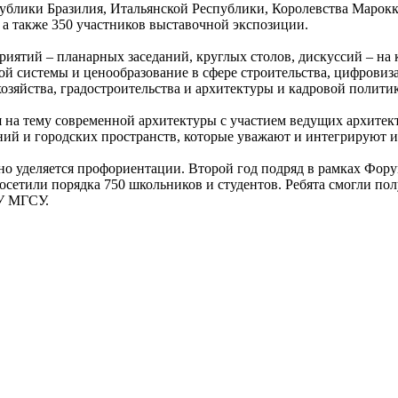
ублики Бразилия, Итальянской Республики, Королевства Марокк
а также 350 участников выставочной экспозиции.
иятий – планарных заседаний, круглых столов, дискуссий – на
й системы и ценообразование в сфере строительства, цифровиза
зяйства, градостроительства и архитектуры и кадровой полити
на тему современной архитектуры с участием ведущих архитект
й и городских пространств, которые уважают и интегрируют ис
но уделяется профориентации. Второй год подряд в рамках Фор
сетили порядка 750 школьников и студентов. Ребята смогли пол
ИУ МГСУ.